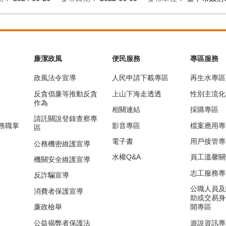
廉潔政風
便民服務
專區服務
政風法令宣導
人民申請下載專區
再生水專區
反貪倡廉等推動反貪
上山下海走透透
性別主流化
作為
相關連結
採購專區
請託關說登錄查察專
務職掌
影音專區
檔案應用專
區
電子書
用戶接管專
公務機密維護宣導
水權Q&A
員工溫馨關
機關安全維護宣導
志工服務專
反詐騙宣導
公職人員及
消費者保護宣導
助或交易身
廉政檢舉
開專區
公益揭弊者保護法
遊說資訊專