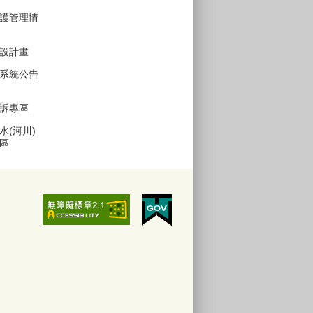
護管理情
設計畫
系統公告
訴專區
水(河川)
區