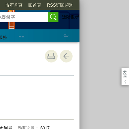
市府首頁
回首頁
RSS訂閱頻道
進階搜尋
服務
分
享
《
水利局
點閱次數：
6017