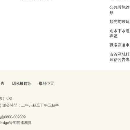
公共設施維
形
觀光前瞻建
雨水下水道
專區
職場霸凌申
市管區域排
圖籍公告專
宣告
隱私權政策
機關位置
樓）6樓
) 辦公時間：上午八點至下午五點半
00-009609
x、Edge等瀏覽器瀏覽