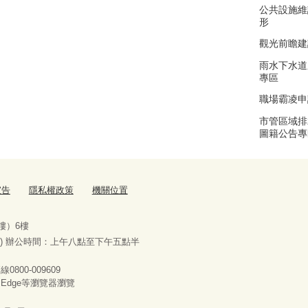
公共設施維
形
觀光前瞻建
雨水下水道
專區
職場霸凌申
市管區域排
圖籍公告專
宣告
隱私權政策
機關位置
樓）6樓
) 辦公時間：上午八點至下午五點半
00-009609
x、Edge等瀏覽器瀏覽