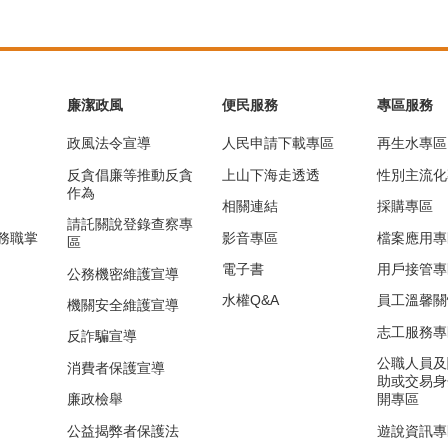
廉潔政風
便民服務
專區服務
政風法令宣導
人民申請下載專區
再生水專區
反貪倡廉等推動反貪
上山下海走透透
性別主流化
作為
相關連結
採購專區
請託關說登錄查察專
務職掌
影音專區
檔案應用專
區
電子書
用戶接管專
公務機密維護宣導
水權Q&A
員工溫馨關
機關安全維護宣導
志工服務專
反詐騙宣導
公職人員及
消費者保護宣導
助或交易身
廉政檢舉
開專區
公益揭弊者保護法
遊說資訊專