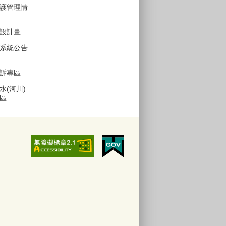
護管理情
設計畫
系統公告
訴專區
水(河川)
區