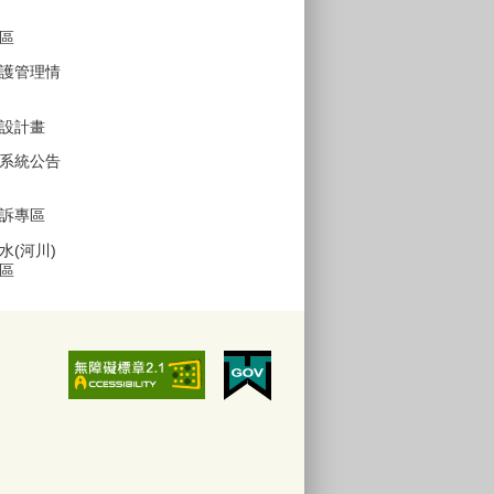
區
護管理情
設計畫
系統公告
訴專區
水(河川)
區