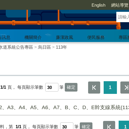
English
網站導覽
告訊息
機關簡介
廉潔政風
便民服務
專區
水道系統公告專區
>
烏日區
>
113年
1/1
頁，
每頁顯示筆數
筆
1
2、A3、A4、A5、A6、A7、B、C、D、E幹支線系統(113
資料，第
1/1
頁，
每頁顯示筆數
筆
1