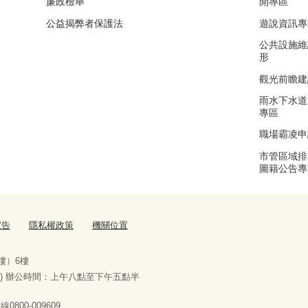
廉政檢舉
開專區
公益揭弊者保護法
遊說資訊專
公共設施維
形
觀光前瞻建
雨水下水道
專區
職場霸凌申
市管區域排
圖籍公告專
宣告
隱私權政策
機關位置
樓）6樓
) 辦公時間：上午八點至下午五點半
00-009609