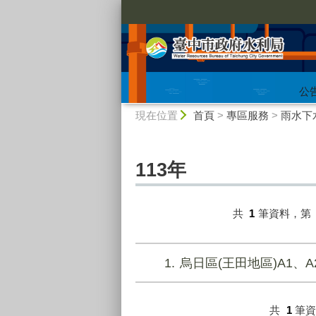
:::
公
:::
現在位置
首頁
>
專區服務
>
雨水下
113年
共
1
筆資料，第
1
烏日區(王田地區)A1、A
共
1
筆