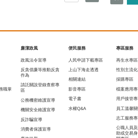
廉潔政風
便民服務
專區服務
政風法令宣導
人民申請下載專區
再生水專區
反貪倡廉等推動反貪
上山下海走透透
性別主流化
作為
相關連結
採購專區
請託關說登錄查察專
務職掌
影音專區
檔案應用專
區
電子書
用戶接管專
公務機密維護宣導
水權Q&A
員工溫馨關
機關安全維護宣導
志工服務專
反詐騙宣導
公職人員及
消費者保護宣導
助或交易身