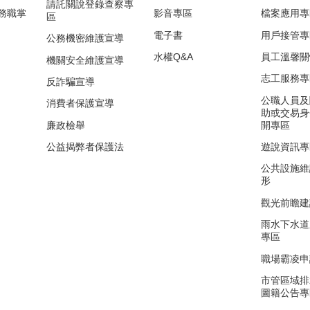
請託關說登錄查察專
務職掌
影音專區
檔案應用專
區
電子書
用戶接管專
公務機密維護宣導
水權Q&A
員工溫馨關
機關安全維護宣導
志工服務專
反詐騙宣導
公職人員及
消費者保護宣導
助或交易身
廉政檢舉
開專區
公益揭弊者保護法
遊說資訊專
公共設施維
形
觀光前瞻建
雨水下水道
專區
職場霸凌申
市管區域排
圖籍公告專