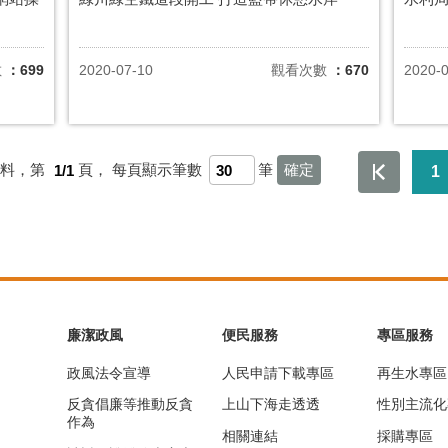
數
：699
2020-07-10
觀看次數
：670
2020-
資料，第
1/1
頁，
每頁顯示筆數
筆
1
廉潔政風
便民服務
專區服務
政風法令宣導
人民申請下載專區
再生水專區
反貪倡廉等推動反貪
上山下海走透透
性別主流化
作為
相關連結
採購專區