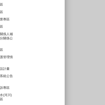
區
區
懷專區
區
關係人補
分關係公
區
護管理情
設計畫
系統公告
訴專區
水(河川)
區