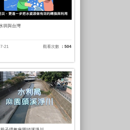
ap水圳與台灣
07-21
觀看次數
：504
局親子環教麻園頭溪淨川