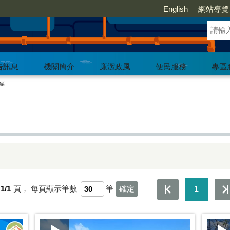
English
網站導覽
告訊息
機關簡介
廉潔政風
便民服務
專區
區
1/1
頁，
每頁顯示筆數
筆
1