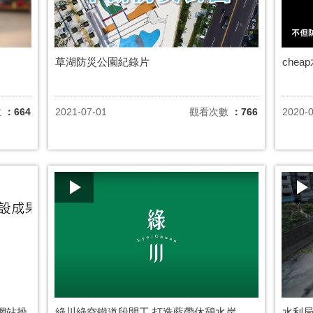
草湖防災公園紀錄片
che
數
：664
2021-07-01
觀看次數
：766
2020-
網站操
綠川綠空鐵道段開工 打造藍帶休憩水岸
水利