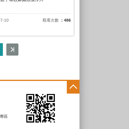
07-10
觀看次數
：486
專區