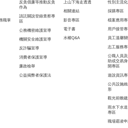
反貪倡廉等推動反貪
上山下海走透透
性別主流化
作為
相關連結
採購專區
請託關說登錄查察專
務職掌
影音專區
檔案應用專
區
電子書
用戶接管專
公務機密維護宣導
水權Q&A
員工溫馨關
機關安全維護宣導
志工服務專
反詐騙宣導
公職人員及
消費者保護宣導
助或交易身
廉政檢舉
開專區
公益揭弊者保護法
遊說資訊專
公共設施維
形
觀光前瞻建
雨水下水道
專區
職場霸凌申