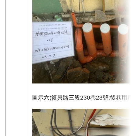
圖示六
(
復興路三段
230
巷
23
號
;
後巷用戶