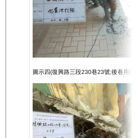
圖示四
(
復興路三段
230
巷
23
號
;
後巷用戶