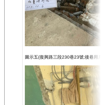
圖示五
(
復興路三段
230
巷
23
號
;
後巷用戶