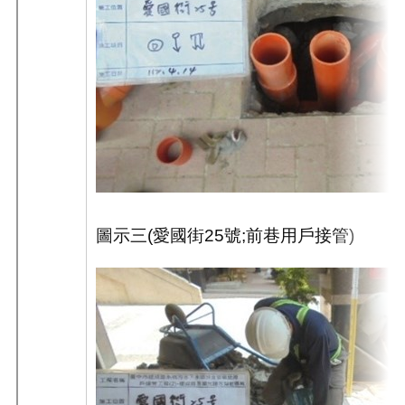
圖示三
(
愛國街
25
號
;
前巷用戶接管
)