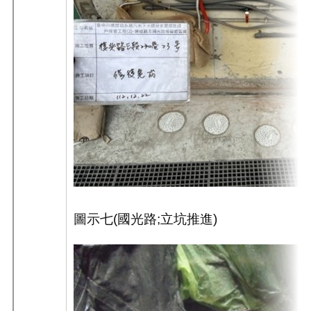
圖示七
(
國光路
;
立坑推進
)