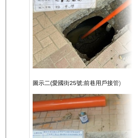
圖示二
(
愛國街
25
號
;
前巷用戶接管
)