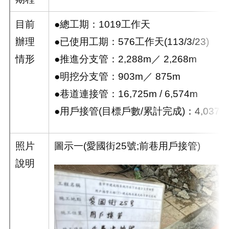
目前
●總工期：1019工作天
辦理
●已使用工期：576工作天(113/3/23)
情形
●推進分支管：2,288m／ 2,268m
●明挖分支管：903m／ 875m
●巷道連接管：16,725m / 6,574m
●用戶接管(目標戶數/累計完成)：4,037戶/
照片
圖示一
(
愛國街
25
號
;
前巷用戶接管
)
說明