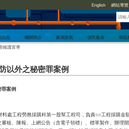
English
網站導覽
告訊息
機關簡介
廉潔政風
便民服務
專區
密維護宣導
國防以外之秘密罪案例
密罪
案例
調材料處工程勞務採購科第一股幫工程司，負責○○工程採購金
文件之審核、陳報、上網公告（含電子領標）、標單製作、辦理