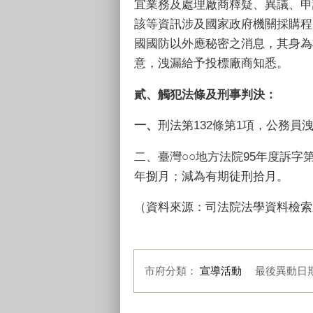
宜業務及處理廠商釋疑、異議、申
該等資訊涉及國家政府機關採購程
國國防以外應秘密之消息，其身為
意，洩漏給予投標廠商知悉。
貳、
觸犯法條及刑事判決
：
一、
刑法第132條第1項，公務
二、臺灣○○地方法院95年度訴字
年捌月；減為有期徒刑拾月。
（資料來源：司法院法學資料檢索
市府分類：
宣導活動
最後異動日