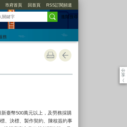
市府首頁
回首頁
RSS訂閱頻道
進階搜尋
服務
分
享
《
額新臺幣500萬元以上，及勞務採購
開標、決標、製作契約、陳核簽約事