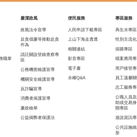
廉潔政風
便民服務
專區服務
政風法令宣導
人民申請下載專區
再生水專區
反貪倡廉等推動反貪
上山下海走透透
性別主流化
作為
相關連結
採購專區
請託關說登錄查察專
務職掌
影音專區
檔案應用專
區
電子書
用戶接管專
公務機密維護宣導
水權Q&A
員工溫馨關
機關安全維護宣導
志工服務專
反詐騙宣導
公職人員及
消費者保護宣導
助或交易身
廉政檢舉
開專區
公益揭弊者保護法
遊說資訊專
公共設施維
形