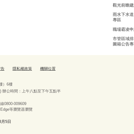
觀光前瞻建
雨水下水道
專區
職場霸凌申
市管區域排
圖籍公告專
宣告
隱私權政策
機關位置
樓）6樓
) 辦公時間：上午八點至下午五點半
00-009609
x、Edge等瀏覽器瀏覽
8月5日