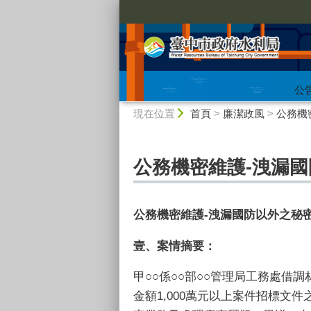
:::
公
:::
現在位置
首頁
>
廉潔政風
>
公務機
公務機密維護-洩漏
公務機密維護
-
洩漏國防以外之秘
壹、
案情摘要
：
甲○○係○○部○○管理局工務處借
金額1,000萬元以上案件招標