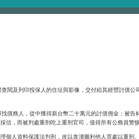
權查閱及列印投保人的住址與影像，交付給其經營討債公
尋找債務人，從中獲得新台幣二十萬元的討債佣金；被告
官採信，而被判處重刑吃上重刑官司，值得所有公務員警
處理個人資料保護法判刑，改以貪瀆圖利他人罪處以重刑