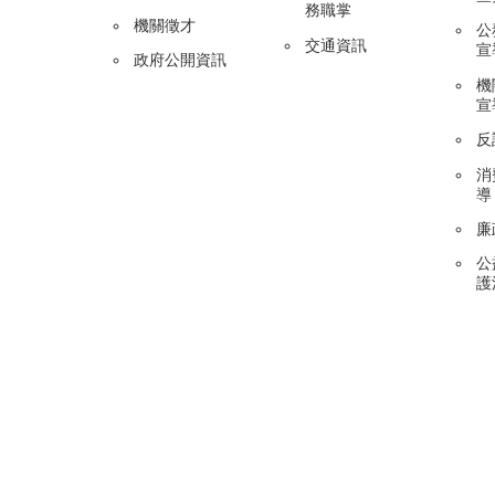
務職掌
機關徵才
公
交通資訊
宣
政府公開資訊
機
宣
反
消
導
廉
公
護