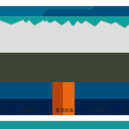
訊息
機關簡介
廉潔政風
便民服務
專