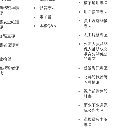
檔案應用專區
務機密維護
影音專區
用戶接管專區
導
電子書
員工溫馨關懷
關安全維護
水權Q&A
專區
導
志工服務專區
詐騙宣導
公職人員及關
費者保護宣
係人補助或交
易身分關係公
政檢舉
開專區
益揭弊者保
遊說資訊專區
法
公共設施維護
管理情形
觀光前瞻建設
計畫
雨水下水道系
統公告專區
職場霸凌申訴
專區