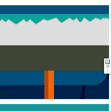
分
享
《
區服務