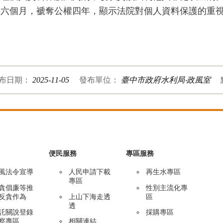
年六個月，褫奪公權四年，顯示法院對個人資料保護的重
布日期：
2025-11-05
發布單位：
臺中市政府水利局‧政風室
便民服務
專區服務
風法令宣導
人民申請下載
再生水專區
專區
貪倡廉等推
性別主流化專
反貪作為
上山下海走透
區
透
託關說登錄
採購專區
察專區
相關連結