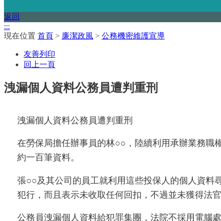
返回
:::
現在位置
首頁
>
廉潔政風
>
公務機密維護宣導
友善列印
回上一頁
洩漏個人資料公務員遭判重刑
洩漏個人資料公務員遭判重刑
在勞保局擔任辦事員的林
○○
，陸續利用承辦業務職
約一百筆資料。
張
○○
及其公司的員工就利用這些投保人的個人資料
犯行，而且表示未收取任何回扣，不過並未獲得法
公務員洩漏個人資料給犯罪集團，法院不採用電腦