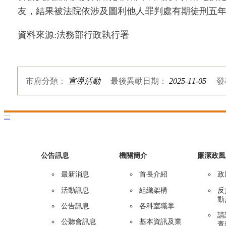
友，結果被法院依涉及圖利他人罪判處有期徒刑五
資料來源
:
法務部行政執行署
市府分類：
宣導活動
最後異動日期：
2025-11-05
發
:::
公告訊息
機關簡介
廉潔政風
最新消息
首長介紹
政
活動訊息
組織架構
反
動
公告訊息
各科室職掌
請
公聽會訊息
基本資訊及業
查