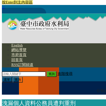
按Enter到主內容區
:::
English
網站導覽
市府首頁
回首頁
RSS訂閱頻道
進階搜尋
選單
查詢
公告
洩漏個人資料公務員遭判重刑