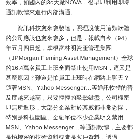
效率，如國內的
3c
大廠
NOVA
，很早即利用即時
通訊軟體來進行內部溝通。
資訊科技愈來愈發達，照理說使用這類軟體
的公司應該也愈來愈多，但是，報載自今（
94
）
年五月四日起，摩根富林明資產管理集團
（
JPMorgan Fleming Asset Management
）全球
的
16.4
萬名員工上班全面禁止使用
MSN
，這又是
甚麼原因？難道是怕員工上班時在網路上聊天？
隨著
MSN
、
Yahoo Messenger
…等通訊軟體的普
及度越來越高，只要輕輕的敲擊鍵盤，公司機密
即無所遁形，大部分企業對於其威都非常恐懼，
特別是科技園區、金融單位不少企業明文禁用
MSN
、
Yahoo Messenger
…等通訊軟體，主要都
是怕機密的技術資料或者是客戶資料，透過