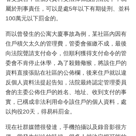
屬於刑事責任，可以是處
5
年以下有期徒刑、並科
100
萬元以下罰金的。
而以曾發生的公寓大廈事故為例，某社區內因有
住戶積欠太久的管理費，管委會催繳不成，最後
向法院聲請支付命令，但順利獲得支付命令的管
委會不肯停止休學，為了殺雞儆猴，將該住戶的
資料直接張貼在社區的公佈欄，後來住戶就以違
反個人資料法提起告知，法院最終認定管理委員
會的主委公佈住戶的姓名、地址、收到支付的事
實，已構成非法利用命令該住戶的個人資料，處
以拘役
20
天，得易科罰金。
現在社群媒體很發達，手機拍攝以及錄音影很方