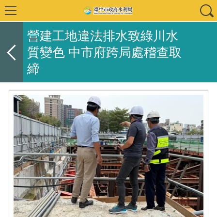
營建工地違法排水致綠川水
質變色 中市府跨局處稽查取
締