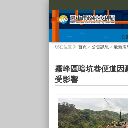
:::
公
:::
現在位置
首頁
>
公告訊息
>
最新消
霧峰區暗坑巷便道因
受影響