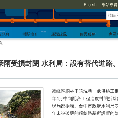
English
網站導覽
告訊息
機關簡介
廉潔政風
便民服務
專區
息
豪雨受損封閉 水利局：設有替代道路
霧峰區桐林里暗坑巷一處供施工
年4月中旬配合工程進度封閉拆除
現局部損壞。台中市政府水利局
年未被破壞的殘餘路基所設置的