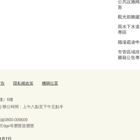
公共設施維
形
觀光前瞻建
雨水下水道
專區
職場霸凌申
市管區域排
圖籍公告專
宣告
隱私權政策
機關位置
樓）6樓
) 辦公時間：上午八點至下午五點半
00-009609
x、Edge等瀏覽器瀏覽
8月7日