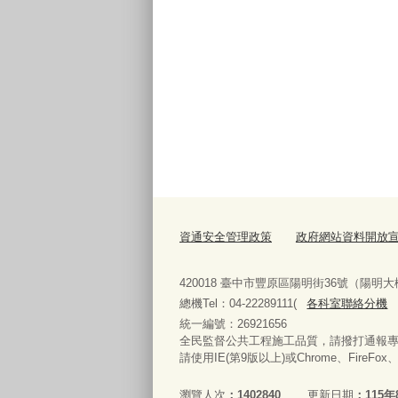
資通安全管理政策
政府網站資料開放
420018 臺中市豐原區陽明街36號（陽明大
總機Tel：04-22289111(
各科室聯絡分機
統一編號：26921656
全民監督公共工程施工品質，請撥打通報專線08
請使用IE(第9版以上)或Chrome、FireFo
瀏覽人次
1402840
更新日期
115年