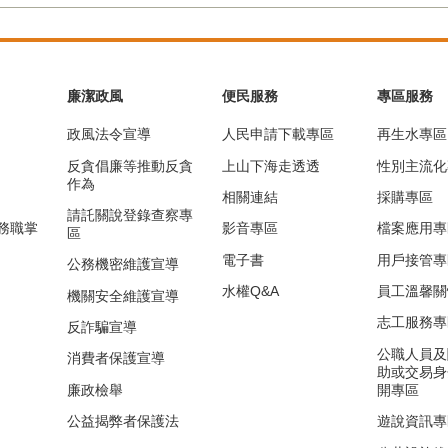
廉潔政風
便民服務
專區服務
政風法令宣導
人民申請下載專區
再生水專區
反貪倡廉等推動反貪
上山下海走透透
性別主流化
作為
相關連結
採購專區
請託關說登錄查察專
務職掌
影音專區
檔案應用專
區
電子書
用戶接管專
公務機密維護宣導
水權Q&A
員工溫馨關
機關安全維護宣導
志工服務專
反詐騙宣導
公職人員及
消費者保護宣導
助或交易身
廉政檢舉
開專區
公益揭弊者保護法
遊說資訊專