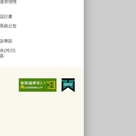
護管理情
設計畫
系統公告
訴專區
水(河川)
區