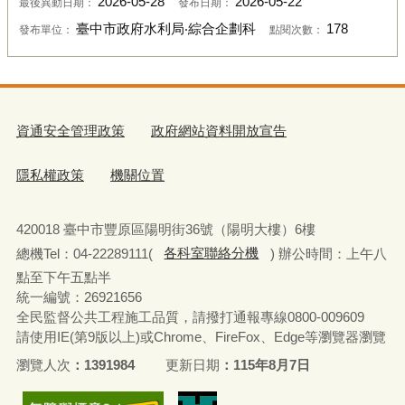
2026-05-28
2026-05-22
最後異動日期：
發布日期：
臺中市政府水利局‧綜合企劃科
178
發布單位：
點閱次數：
資通安全管理政策
政府網站資料開放宣告
隱私權政策
機關位置
420018 臺中市豐原區陽明街36號（陽明大樓）6樓
總機Tel：04-22289111(
各科室聯絡分機
) 辦公時間：上午八
點至下午五點半
統一編號：26921656
全民監督公共工程施工品質，請撥打通報專線0800-009609
請使用IE(第9版以上)或Chrome、FireFox、Edge等瀏覽器瀏覽
瀏覽人次
1391984
更新日期
115年8月7日