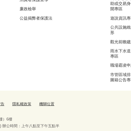
助或交易身
廉政檢舉
開專區
公益揭弊者保護法
遊說資訊專
公共設施維
形
觀光前瞻建
雨水下水道
專區
職場霸凌申
市管區域排
圖籍公告專
宣告
隱私權政策
機關位置
樓）6樓
) 辦公時間：上午八點至下午五點半