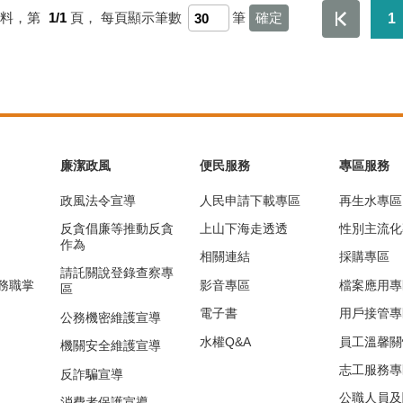
資料，第
1/1
頁，
每頁顯示筆數
筆
1
廉潔政風
便民服務
專區服務
政風法令宣導
人民申請下載專區
再生水專區
反貪倡廉等推動反貪
上山下海走透透
性別主流化
作為
相關連結
採購專區
請託關說登錄查察專
務職掌
影音專區
檔案應用專
區
電子書
用戶接管專
公務機密維護宣導
水權Q&A
員工溫馨關
機關安全維護宣導
志工服務專
反詐騙宣導
公職人員及
消費者保護宣導