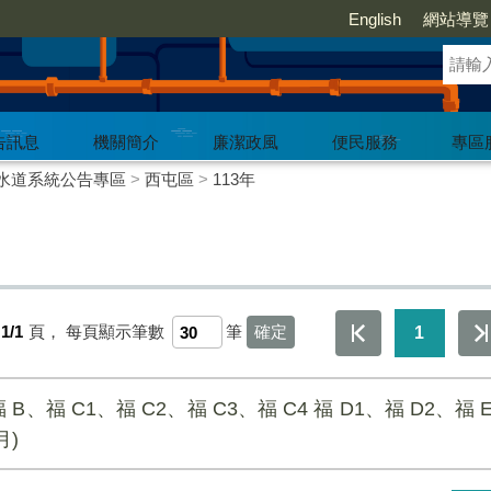
English
網站導覽
告訊息
機關簡介
廉潔政風
便民服務
專區
水道系統公告專區
>
西屯區
>
113年
1/1
頁，
每頁顯示筆數
筆
1
 B、福 C1、福 C2、福 C3、福 C4 福 D1、福 D2、福 
月)