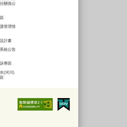
分關係公
區
護管理情
設計畫
系統公告
訴專區
水(河川)
區