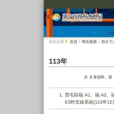
:::
公
:::
現在位置
首頁
>
專區服務
>
雨水下
113年
共
1
筆資料，第
1
西屯區福 A1、福 A2、福
E3幹支線系統(113年12